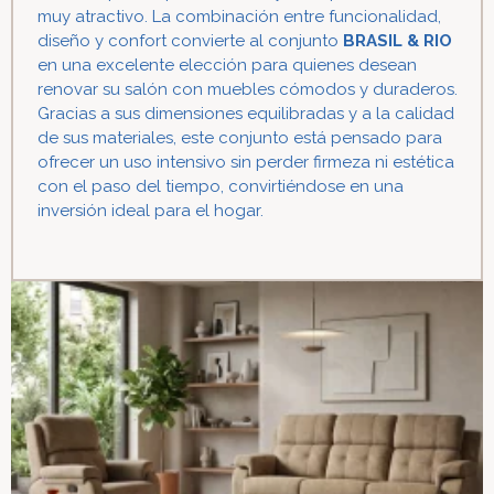
muy atractivo. La combinación entre funcionalidad,
diseño y confort convierte al conjunto
BRASIL & RIO
en una excelente elección para quienes desean
renovar su salón con muebles cómodos y duraderos.
Gracias a sus dimensiones equilibradas y a la calidad
de sus materiales, este conjunto está pensado para
ofrecer un uso intensivo sin perder firmeza ni estética
con el paso del tiempo, convirtiéndose en una
inversión ideal para el hogar.